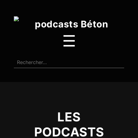
☰
LES
PODCASTS