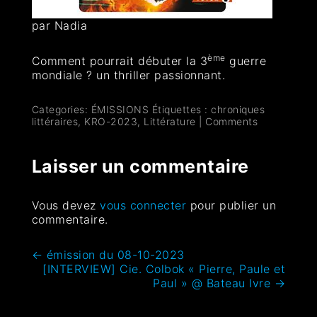
par Nadia
ème
Comment pourrait débuter la 3
guerre
mondiale ? un thriller passionnant.
Categories:
ÉMISSIONS
Étiquettes :
chroniques
littéraires
,
KRO-2023
,
Littérature
|
Comments
Laisser un commentaire
Vous devez
vous connecter
pour publier un
commentaire.
←
émission du 08-10-2023
[INTERVIEW] Cie. Colbok « Pierre, Paule et
Paul » @ Bateau Ivre
→