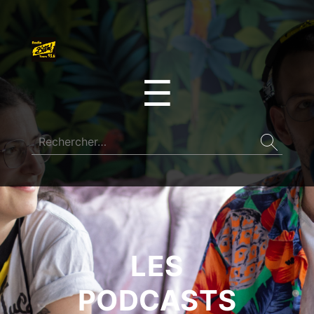
☰
LES
PODCASTS