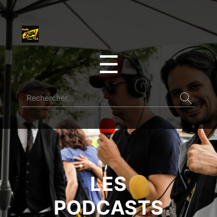
☰
LES
PODCASTS