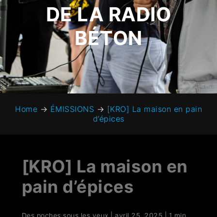
DE LA RADIO
BÉTON
Home
→
ÉMISSIONS
→
[KRO] La maison en pain
d’épices
[KRO] La maison en
pain d’épices
Des poches sous les yeux
|
avril 25, 2025
|
1 min