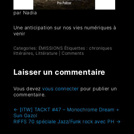
par Nadia
Une anticipation sur nos vies numériques à
venir
Categories:
ÉMISSIONS
Étiquettes :
chroniques
littéraires
,
Littérature
|
Comments
Laisser un commentaire
Vous devez
vous connecter
pour publier un
commentaire.
←
[ITW] TACKT #47 – Monochrome Dream +
Sun Gazol
RIFFS 70 spéciale Jazz/Funk rock avec PH
→