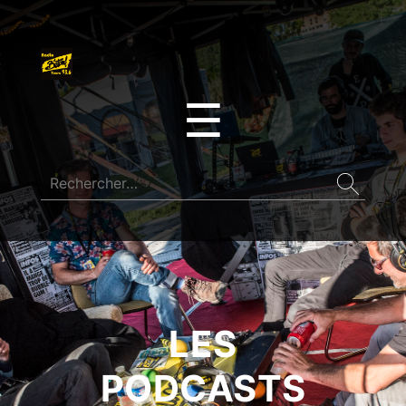
☰
LES
PODCASTS