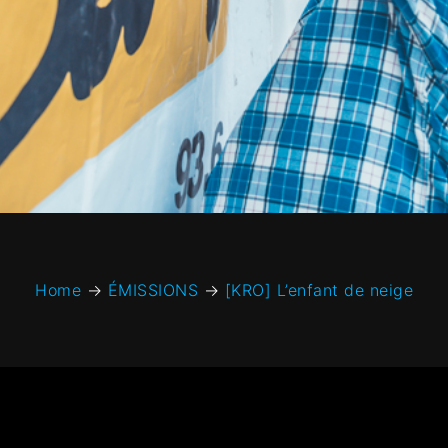
Home
→
ÉMISSIONS
→
[KRO] L’enfant de neige