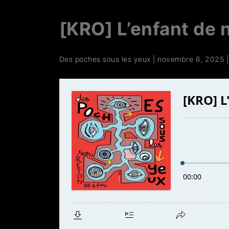
[KRO] L’enfant de 
Des poches sous les yeux
|
novembre 6, 2025