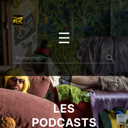
☰
LES
PODCASTS