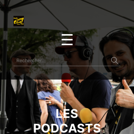
☰
LES
PODCASTS