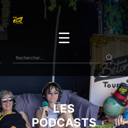
☰
LES
PODCASTS