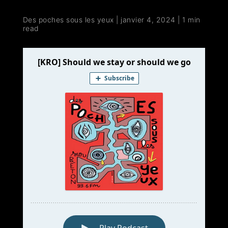
Des poches sous les yeux
|
janvier 4, 2024
|
1 min
read