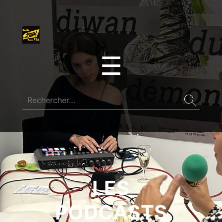
☰
LES
PODCASTS