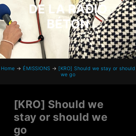
DE LA RADIO
BÉTON
Home
→
ÉMISSIONS
→
[KRO] Should we stay or should
we go
[KRO] Should we
stay or should we
go