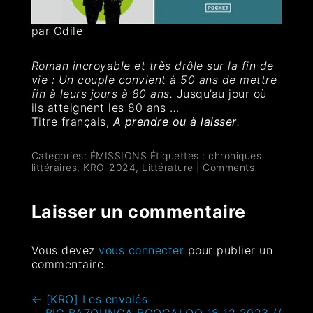
par Odile
Roman incroyable et très drôle sur la fin de
vie : Un couple convient à 50 ans de mettre
fin à leurs jours à 80 ans
.
Jusqu’au jour où
ils atteignent les 80 ans …
Titre français,
A prendre ou à laisser
.
Categories:
ÉMISSIONS
Étiquettes :
chroniques
littéraires
,
KRO-2024
,
Littérature
|
Comments
Laisser un commentaire
Vous devez
vous connecter
pour publier un
commentaire.
←
[KRO] Les envolés
BIG BAZOUNGA BOOGALOO 18 12 2023 //