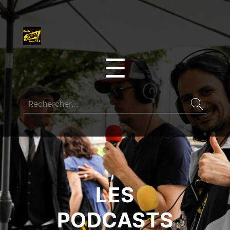
☰
LES
PODCASTS