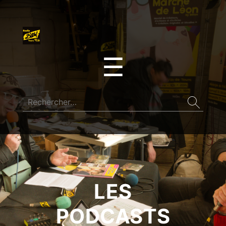
☰
LES
PODCASTS