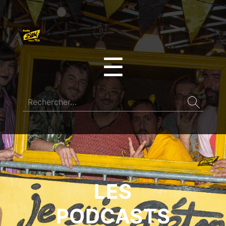
☰
LES
PODCASTS