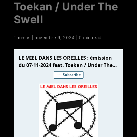
Toekan / Under The
Swell
Thomas
|
novembre 9, 2024
|
0 min read