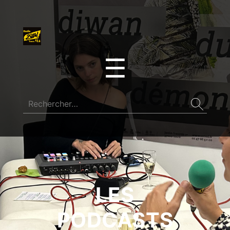
☰
LES
PODCASTS