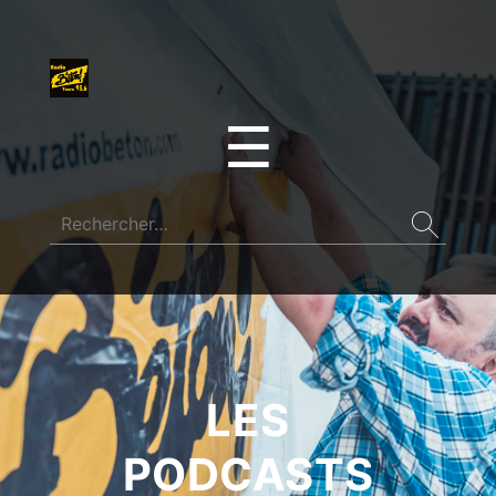
☰
LES
PODCASTS