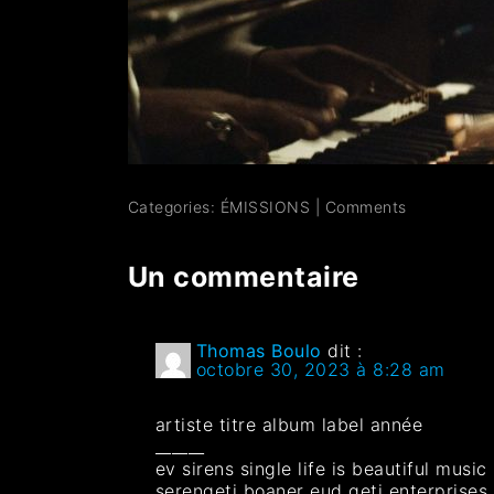
Categories:
ÉMISSIONS
|
Comments
Un commentaire
Thomas Boulo
dit :
octobre 30, 2023 à 8:28 am
artiste titre album label année
______
ev sirens single life is beautiful musi
serengeti boaner eud geti enterprises