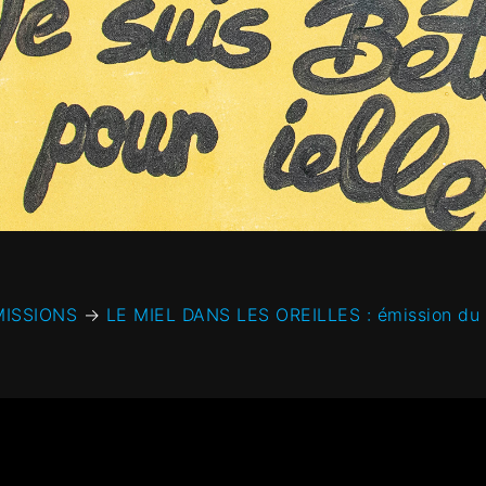
MISSIONS
→
LE MIEL DANS LES OREILLES : émission du