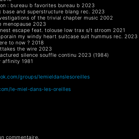
ion : bureau b favorites bureau b 2023
x base and superstructure blang rec. 2023
estigations of the trivial chapter music 2002
age menopause 2023
nest escape feat. tolouse low trax s/t stroom 2021
mporain my windy heart suitcase suit hummus rec. 2023
here to now ? 2018
uttakes the wire 2023
ractured silence souffle continu 2023 (1984)
 affinity 1981
ok.com/groups/lemieldanslesoreilles
com/le-miel-dans-les-oreilles
un commentaire.