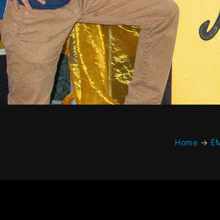
Home
→
É