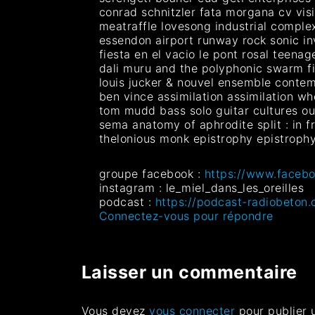
conrad schnitzler fata morgana cv vis
meatraffle lovesong industrial comple
essendon airport runway rock sonic inv
fiesta en el vacio le pont rosal teen
dali muru and the polyphonic swarm fi
louis jucker & nouvel ensemble conte
ben vince assimilation assimilation w
tom mudd bass solo guitar cultures o
sema anatomy of aphrodite split : in f
thelonious monk epistrophy epistrophy
groupe facebook :
https://www.facebo
instagram : le_miel_dans_les_oreilles
podcast :
https://podcast-radiobeton.
Connectez-vous pour répondre
Laisser un commentaire
Vous devez
vous connecter
pour publier 