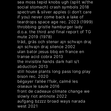
sea moss tepid knobs ugh (split w/the
social stomach) crash symbols 2018
spectrum & silver apples (i don’t care
if you) never come back a lake of
teardrops space age rec. 2023 (1999)
throbbing gristle hamburger lady
d.o.a. the third and final report of TG
mute 2019 (1978)
träd, gräs och stenar ajn schvajn draj
ajn schvajn draj silence 2002
ulan bator jesus bbq en france en
transe acid cobra 2013
the invisible hands dark hall s/t
abduction 2013
still house plants long pass long play
bison rec. 2020
bégayer l’allée l’fsèr, calmé les
oiseaux le saule 2016
front de cadeaux climate change we
slowly riot antinote 2022
aufgang bzzzz broad ways narada
west 2021