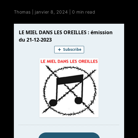
Thomas
|
janvier 8, 2024
|
0 min read