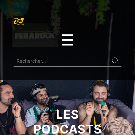
☰
LES
PODCASTS