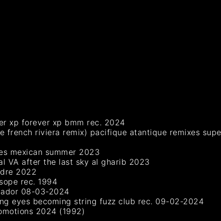
er xp forever xp bmm rec. 2024
e french riviera remix) pacifique atantique remixes sup
o es mexican summer 2023
al VA after the last sky al gharib 2023
ndre 2022
rsope rec. 1994
atador 08-03-2024
ing eyes becoming string fuzz club rec. 09-02-2024
promotions 2024 (1992)