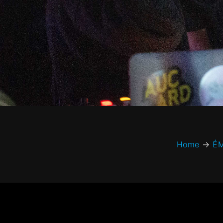
Home
→
ÉM