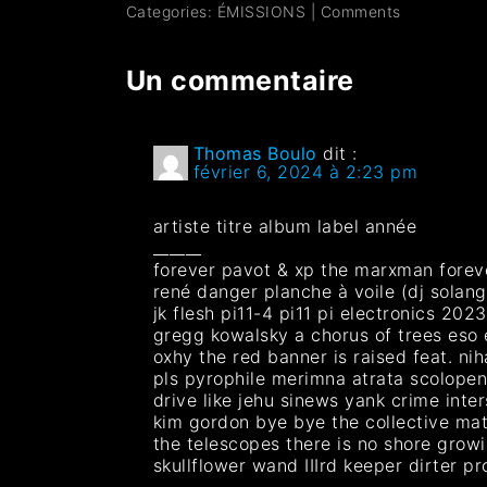
Categories:
ÉMISSIONS
|
Comments
Un commentaire
Thomas Boulo
dit :
février 6, 2024 à 2:23 pm
artiste titre album label année
______
forever pavot & xp the marxman forev
rené danger planche à voile (dj solang
jk flesh pi11-4 pi11 pi electronics 2023
gregg kowalsky a chorus of trees es
oxhy the red banner is raised feat. nih
pls pyrophile merimna atrata scolope
drive like jehu sinews yank crime inte
kim gordon bye bye the collective m
the telescopes there is no shore grow
skullflower wand IIIrd keeper dirter 