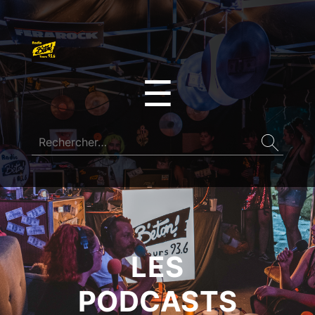
☰
LES
PODCASTS