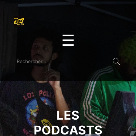
☰
LES
PODCASTS