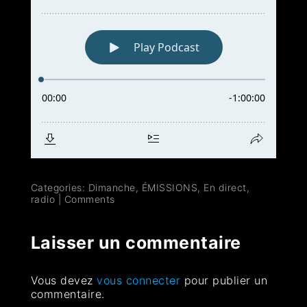
Categories:
Dimanche
,
ÉMISSIONS
,
En direct
,
radio
|
Comments
Laisser un commentaire
Vous devez
vous connecter
pour publier un
commentaire.