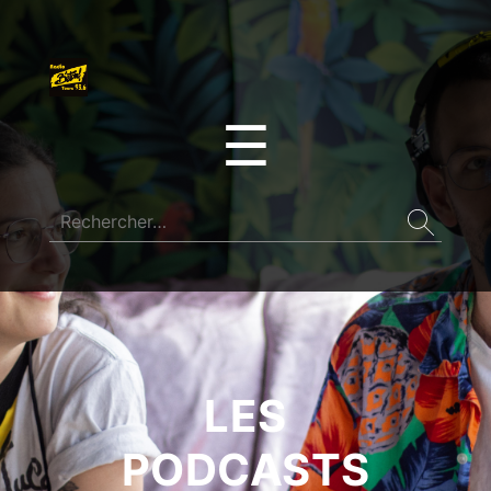
☰
LES
PODCASTS