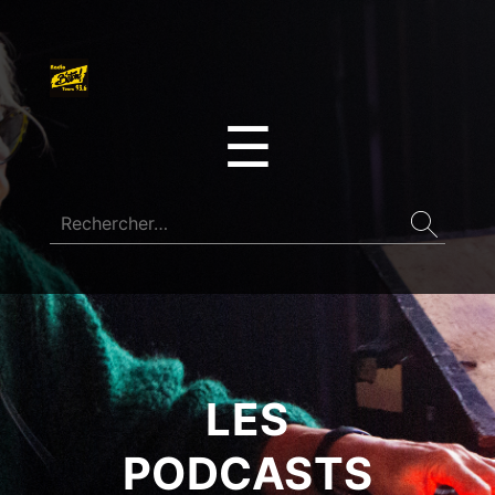
☰
LES
PODCASTS