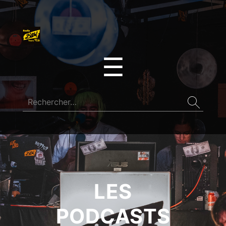
☰
LES
PODCASTS