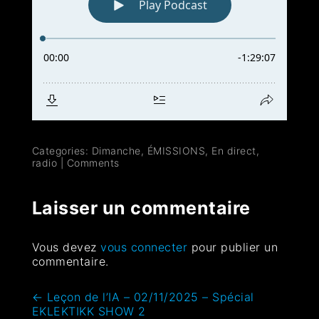
Categories:
Dimanche
,
ÉMISSIONS
,
En direct
,
radio
|
Comments
Laisser un commentaire
Vous devez
vous connecter
pour publier un
commentaire.
←
Leçon de l’IA – 02/11/2025 – Spécial
EKLEKTIKK SHOW 2