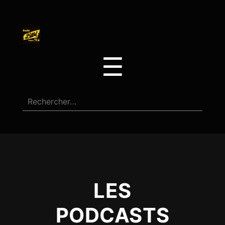
☰
LES
PODCASTS