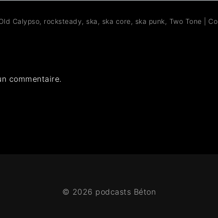
Old Calypso
,
rocksteady
,
ska
,
ska core
,
ska punk
,
Two Tone
|
Co
un commentaire.
© 2026 podcasts Béton