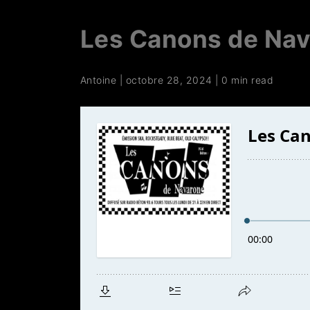
Les Canons de Na
Antoine
|
octobre 28, 2024
|
0 min read