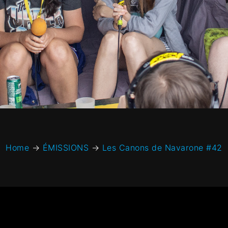
Home
→
ÉMISSIONS
→
Les Canons de Navarone #42