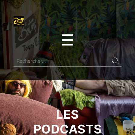
☰
LES
PODCASTS