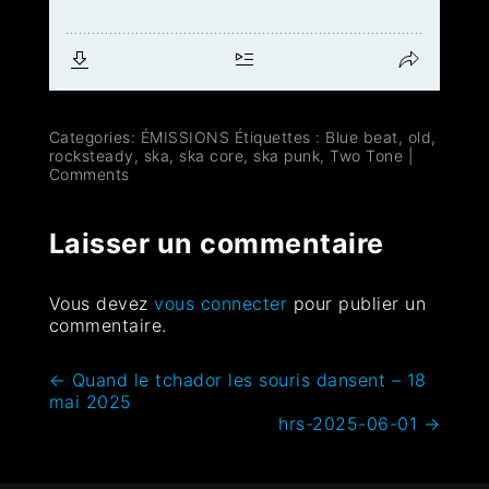
Categories:
ÉMISSIONS
Étiquettes :
Blue beat
,
old
,
rocksteady
,
ska
,
ska core
,
ska punk
,
Two Tone
|
Comments
Laisser un commentaire
Vous devez
vous connecter
pour publier un
commentaire.
←
Quand le tchador les souris dansent – 18
mai 2025
hrs-2025-06-01
→