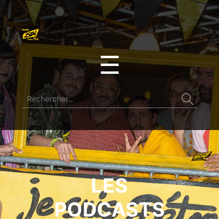
☰
LES
PODCASTS