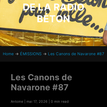
DE LA RADIO
BÉTON
Home
→
ÉMISSIONS
→
Les Canons de Navarone #87
Les Canons de
Navarone #87
Antoine
|
mai 17, 2026
|
0 min read