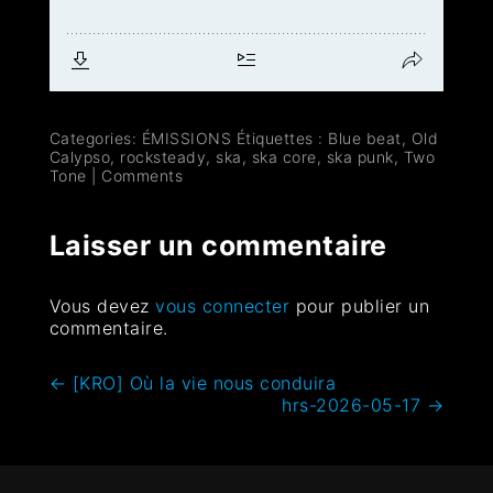
Categories:
ÉMISSIONS
Étiquettes :
Blue beat
,
Old
Calypso
,
rocksteady
,
ska
,
ska core
,
ska punk
,
Two
Tone
|
Comments
Laisser un commentaire
Vous devez
vous connecter
pour publier un
commentaire.
←
[KRO] Où la vie nous conduira
hrs-2026-05-17
→