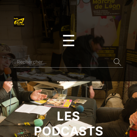
☰
LES
PODCASTS