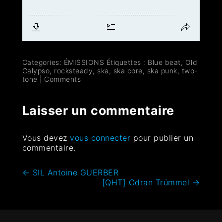
Categories:
ÉMISSIONS
Étiquettes :
Blue beat
,
Old
Calypso
,
rocksteady
,
ska
,
ska core
,
ska punk
,
two-
tone
|
Comments
Laisser un commentaire
Vous devez
vous connecter
pour publier un
commentaire.
←
SIL Antoine GUERBER
[QHT] Odran Trümmel
→