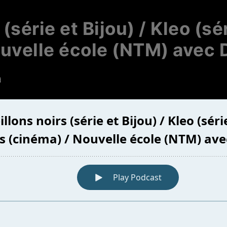
(série et Bijou) / Kleo (sér
uvelle école (NTM) avec D
d