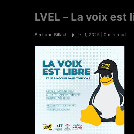
LVEL – La voix est l
Bertrand Billault
|
juillet 1, 2025
|
0 min read