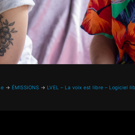
me
→
ÉMISSIONS
→
LVEL – La voix est libre – Logiciel li