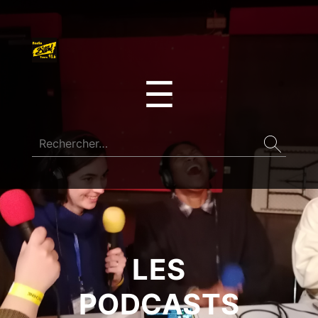
☰
LES
PODCASTS