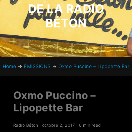
DE LA RADIO
BÉTON
Home
→
ÉMISSIONS
→
Oxmo Puccino – Lipopette Bar
Oxmo Puccino –
Lipopette Bar
Radio Béton
|
octobre 2, 2017
|
0 min read