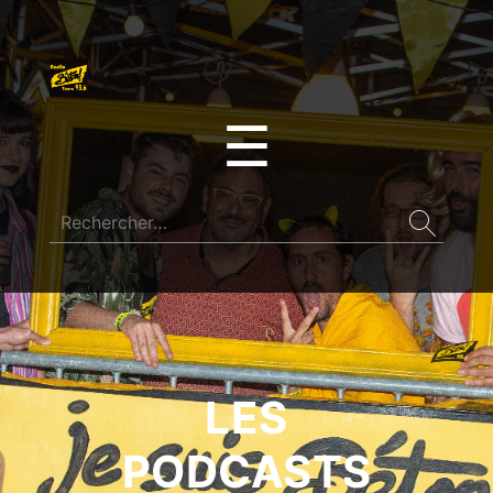
☰
LES
PODCASTS