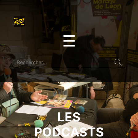
☰
LES
PODCASTS