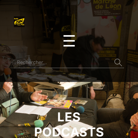
☰
LES
PODCASTS