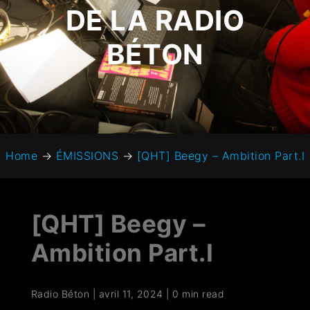
DE LA RADIO
BÉTON
Home
→
ÉMISSIONS
→
[QHT] Beegy – Ambition Part.I
[QHT] Beegy –
Ambition Part.I
Radio Béton
|
avril 11, 2024
|
0 min read