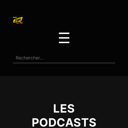
☰
LES
PODCASTS