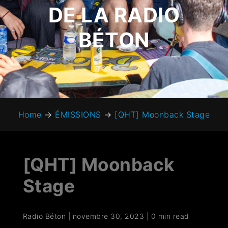
DE LA RADIO
BÉTON
Home
→
ÉMISSIONS
→
[QHT] Moonback Stage
[QHT] Moonback
Stage
Radio Béton
|
novembre 30, 2023
|
0 min read