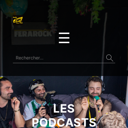
☰
LES
PODCASTS