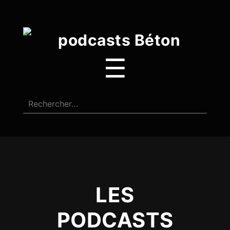
☰
LES
PODCASTS