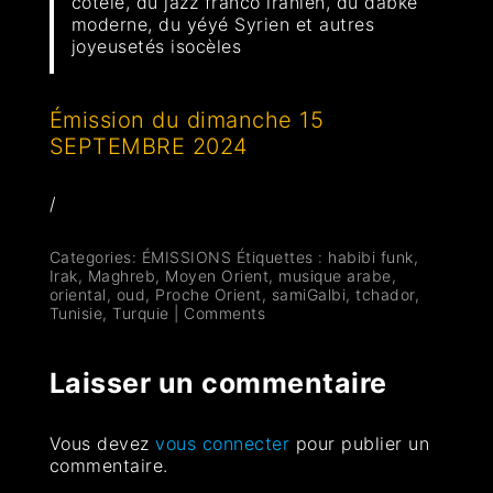
cotelé, du jazz franco iranien, du dabké
moderne, du yéyé Syrien et autres
joyeusetés isocèles
Émission du dimanche 15
SEPTEMBRE 2024
/
Categories:
ÉMISSIONS
Étiquettes :
habibi funk
,
Irak
,
Maghreb
,
Moyen Orient
,
musique arabe
,
oriental
,
oud
,
Proche Orient
,
samiGalbi
,
tchador
,
Tunisie
,
Turquie
|
Comments
Laisser un commentaire
Vous devez
vous connecter
pour publier un
commentaire.