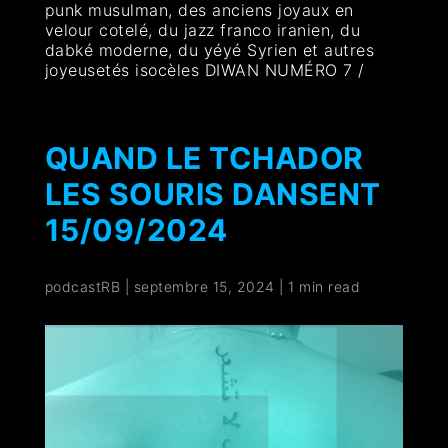
punk musulman, des anciens joyaux en
velour cotelé, du jazz franco iranien, du
dabké moderne, du yéyé Syrien et autres
joyeusetés isocèles DIWAN NUMÉRO 7 /
QUAND LE TCHADOR
LES SOURIS DANSENT
15/09/2024
podcastRB
|
septembre 15, 2024
|
1 min read