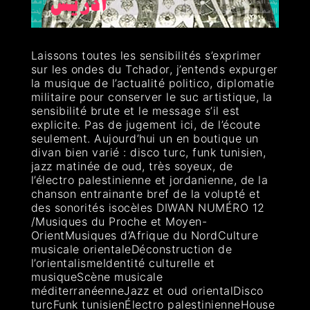
Laissons toutes les sensibilités s’exprimer
sur les ondes du Tchador, j’entends expurger
la musique de l’actualité politico, diplomatie
militaire pour conserver le suc artistique, la
sensibilité brute et le message s’il est
explicite. Pas de jugement ici, de l’écoute
seulement. Aujourd’hui un en boutique un
divan bien varié : disco turc, funk tunisien,
jazz matinée de oud, très soyeux, de
l’électro palestinienne et jordanienne, de la
chanson entrainante bref de la volupté et
des sonorités isocèles DIWAN NUMÉRO 12
/Musiques du Proche et Moyen-
OrientMusiques d’Afrique du NordCulture
musicale orientaleDéconstruction de
l’orientalismeIdentité culturelle et
musiqueScène musicale
méditerranéenneJazz et oud orientalDisco
turcFunk tunisienÉlectro palestinienneHouse