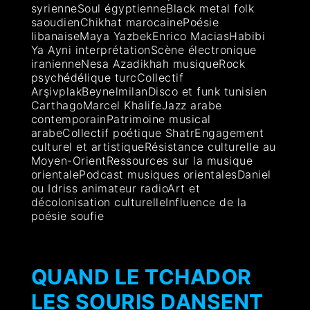
syrienneSoul égyptienneBlack metal folk
saoudienChikhat marocainePoésie
libanaiseMaya YazbekEnrico MaciasHabibi
Ya Ayni interprétationScène électronique
iranienneNesa Azadikhah musiqueRock
psychédélique turcCollectif
ArşivplakBeynelmilanDisco et funk tunisien
CarthagoMarcel KhalifeJazz arabe
contemporainPatrimoine musical
arabeCollectif poétique ShatrEngagement
culturel et artistiqueRésistance culturelle au
Moyen-OrientRessources sur la musique
orientalePodcast musiques orientalesDaniel
ou Idriss animateur radioArt et
décolonisation culturelleInfluence de la
poésie soufie
QUAND LE TCHADOR
LES SOURIS DANSENT