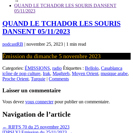
→
QUAND LE TCHADOR LES SOURIS DANSENT
05/11/2023
QUAND LE TCHADOR LES SOURIS
DANSENT 05/11/2023
podcastRB
|
novembre 25, 2023
|
1 min read
Émission du dimanche 5 novembre 2023
Categories:
ÉMISSIONS
,
radio
Étiquettes :
Bellolo
,
Casablanca
icône de pop culture
,
Irak
,
Maghreb
,
Moyen Orient
,
musique arabe
,
Proche Orient
,
Turquie
|
Comments
Laisser un commentaire
Vous devez
vous connecter
pour publier un commentaire.
Navigation de l’article
←
RIFFS 70 du 25 novembre 2023
[DPSLY] Emission du 25/11/2023
→