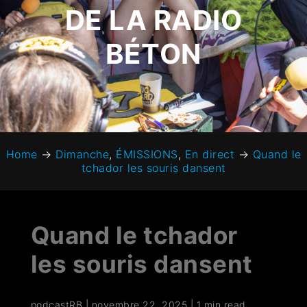
DE LA RADIO
BÉTON
Home
→
Dimanche
,
ÉMISSIONS
,
En direct
→
Quand le
tchador les souris dansent
Quand le tchador
les souris dansent
podcastRB
|
novembre 22, 2025
|
1 min read