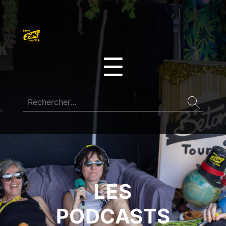
☰
LES
PODCASTS