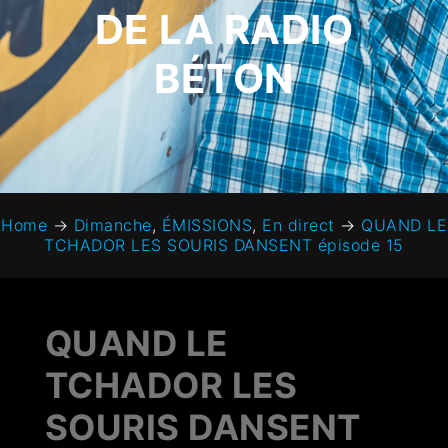
DE LA RADIO
BÉTON
Home
→
Dimanche
,
ÉMISSIONS
,
En direct
→
QUAND LE
TCHADOR LES SOURIS DANSENT épisode 15
QUAND LE
TCHADOR LES
SOURIS DANSENT