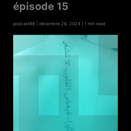
épisode 15
podcastRB
|
décembre 28, 2024
|
1 min read