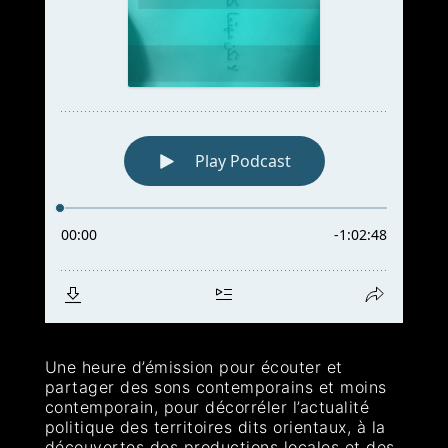
Une heure d’émission pour écouter et
partager des sons contemporains et moins
contemporain, pour décorréler l’actualité
politique des territoires dits orientaux, à la
découvertes des productions locales et des