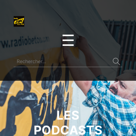
☰
LES
PODCASTS