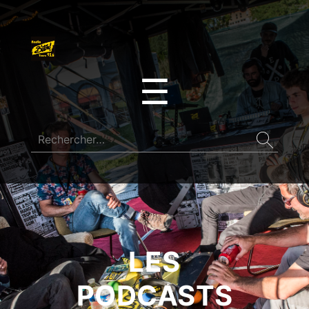
☰
LES
PODCASTS