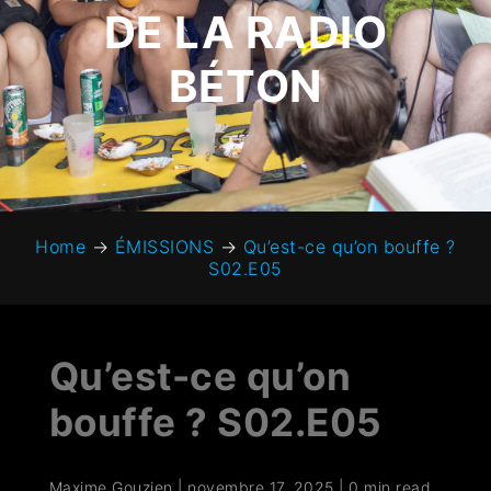
DE LA RADIO
BÉTON
Home
→
ÉMISSIONS
→
Qu’est-ce qu’on bouffe ?
S02.E05
Qu’est-ce qu’on
bouffe ? S02.E05
Maxime Gouzien
|
novembre 17, 2025
|
0 min read