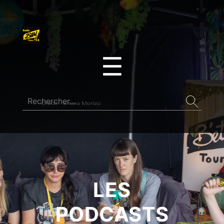
☰
LES
PODCASTS