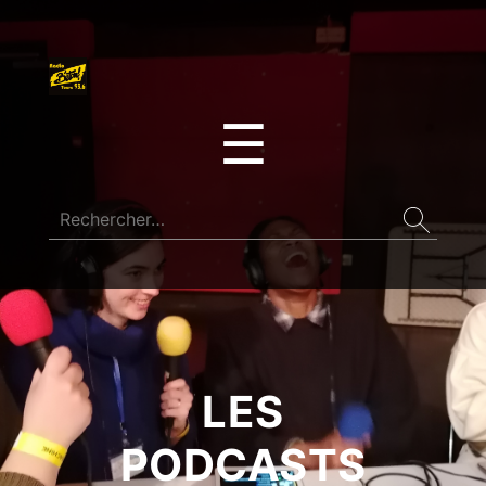
☰
LES
PODCASTS