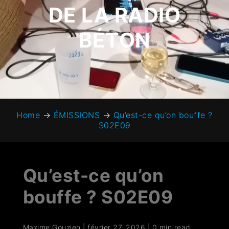
DE LA RADIO
BÉTON
Home
→
ÉMISSIONS
→
Qu’est-ce qu’on bouffe ?
S02E09
Qu’est-ce qu’on
bouffe ? S02E09
Maxime Gouzien
|
février 27, 2026
|
0 min read