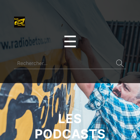
☰
LES
PODCASTS