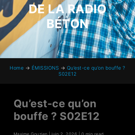
DE LA RADIO
BÉTON
Home
→
ÉMISSIONS
→
Qu’est-ce qu’on bouffe ?
S02E12
Qu’est-ce qu’on
bouffe ? S02E12
Maxime Gouzien
|
juin 2, 2026
|
0 min read