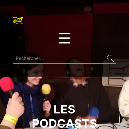
☰
LES
PODCASTS