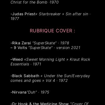
Christ for the Bomb
·1970
-Judas Priest
« Starbreaker » Sin after sin ·
1977
RUBRIQUE COVER :
-Rika Zarai
“SuperSkate” · 1978
– 9 Volts
“SuperSkate” · version 2021
–
Weed
«
Sweet Morning Light » Kraut Rock
Essentials · 1971
-Black Sabbath
« Under the Sun/Everyday
comes and goes » Vol 4 · 1972
-Nirvana
“Duh”
·
1975
-Dr Hook & the Medicine Show
“Cover Of