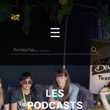
☰
LES
PODCASTS