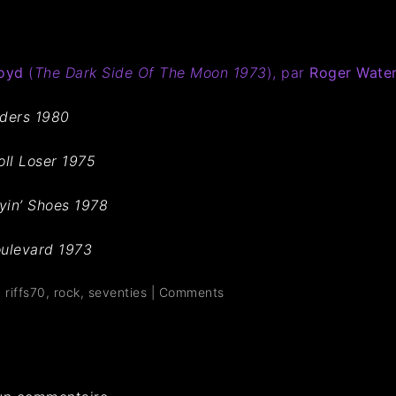
loyd
(
The Dark Side Of The Moon 1973
), par
Roger Wate
nders 1980
oll Loser 1975
yin’ Shoes 1978
oulevard 1973
,
riffs70
,
rock
,
seventies
|
Comments