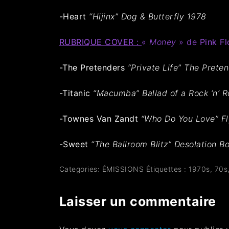
-Heart
“Hijinx”
Dog & Butterfly 1978
RUBRIQUE COVER :
«
Money
» de
Pink F
-The Pretenders
“Private Life” The Prete
-Titanic
“Macumba” Ballad of a Rock ‘n’ R
-Townes Van Zandt
“Who Do You Love” Fl
-Sweet
“The Ballroom Blitz” Desolation B
Categories:
ÉMISSIONS
Étiquettes :
1970s
,
70s
Laisser un commentaire