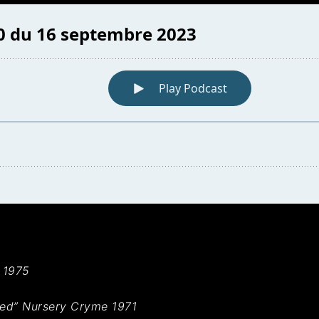
 1975
ed”
Nursery Cryme 1971