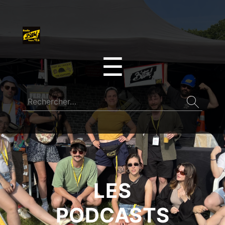
☰
LES
PODCASTS