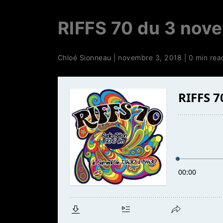
RIFFS 70 du 3 nov
Chloé Sionneau
|
novembre 3, 2018
|
0 min rea