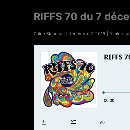
RIFFS 70 du 7 déc
Chloé Sionneau
|
décembre 7, 2019
|
0 min rea